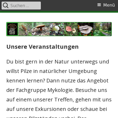
Suche
Primäres
Menü
nach:
Menü
Springe
Fachgruppe Mykologie – der
Alles zum Thema Pilze
zum
Pilzverein in Wolfen | Pilze,
Inhalt
Pilzvorträge, Pilzwanderungen,
Pilzaustellungen
Unsere Veranstaltungen
Du bist gern in der Natur unterwegs und
willst Pilze in natürlicher Umgebung
kennen lernen? Dann nutze das Angebot
der Fachgruppe Mykologie. Besuche uns
auf einem unserer Treffen, gehen mit uns
auf unsere Exkursionen oder schaue bei