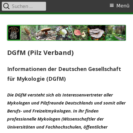
Suche
Primäres
Menü
nach:
Menü
Springe
Fachgruppe Mykologie – der
Alles zum Thema Pilze
zum
Pilzverein in Wolfen | Pilze,
Inhalt
Pilzvorträge, Pilzwanderungen,
Pilzaustellungen
DGfM (Pilz Verband)
Informationen der Deutschen Gesellschaft
für Mykologie (DGfM)
Die DGfM versteht sich als Interessenvertreter aller
Mykologen und Pilzfreunde Deutschlands und somit aller
Berufs- und Freizeitmykologen. In ihr finden
professionelle Mykologen (Wissenschaftler der
Universitäten und Fachhochschulen, öffentlicher